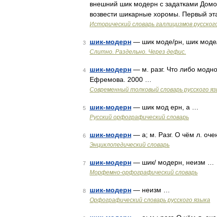
внешний шик модерн с задатками Домо
возвести шикарные хоромы. Первый эта
Исторический словарь галлицизмов русског
шик-модерн
— шик моде/рн, шик моде
3
Слитно. Раздельно. Через дефис.
шик-модерн
— м. разг. Что либо модн
4
Ефремова. 2000 …
Современный толковый словарь русского я
шик-модерн
— шик мод ерн, а …
5
Русский орфографический словарь
шик-модерн
— а; м. Разг. О чём л. о
6
Энциклопедический словарь
шик-модерн
— шик/ модерн, неизм …
7
Морфемно-орфографический словарь
шик-модерн
— неизм …
8
Орфографический словарь русского языка