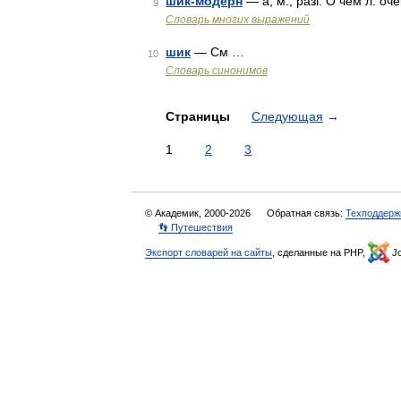
шик-модерн
— а; м.; разг. О чём л. 
9
Словарь многих выражений
шик
— См …
10
Словарь синонимов
Страницы
Следующая
→
1
2
3
© Академик, 2000-2026
Обратная связь:
Техподдерж
👣 Путешествия
Экспорт словарей на сайты
, сделанные на PHP,
Jo