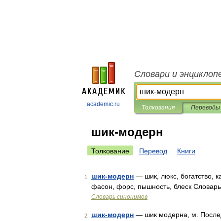
Словари и энциклоп
academic.ru
Толкования
Переводы
шик-модерн
Толкование
Перевод
Книги
шик-модерн
— шик, люкс, богатство, к
1
фасон, форс, пышность, блеск Словарь
Словарь синонимов
шик-модерн
— шик модерна, м. Послед
2