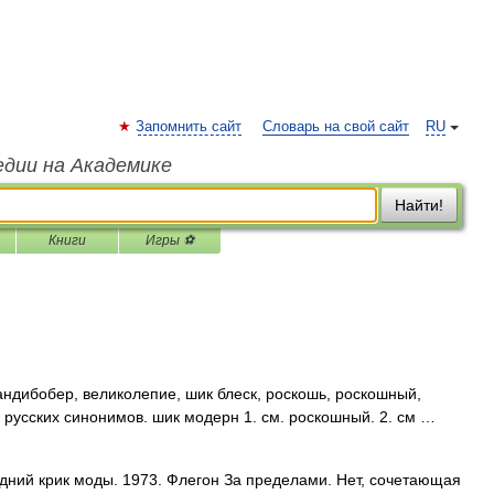
Запомнить сайт
Словарь на свой сайт
RU
едии на Академике
Найти!
Книги
Игры ⚽
андибобер, великолепие, шик блеск, роскошь, роскошный,
 русских синонимов. шик модерн 1. см. роскошный. 2. см …
ний крик моды. 1973. Флегон За пределами. Нет, сочетающая