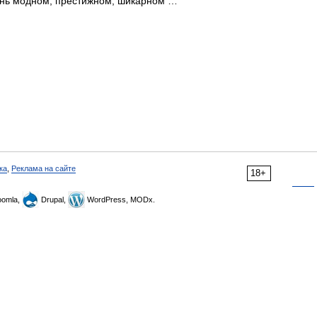
очень модном, престижном, шикарном …
ка
,
Реклама на сайте
18+
omla,
Drupal,
WordPress, MODx.