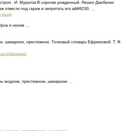
строя . И. Муратов В сорочке рожденный. Решил Дзюбенко
ж отвести под гараж и запрятать его в&#8230; …
о языка
/рна и неизм …
ое, шикарное, престижное. Толковый словарь Ефремовой. Т. Ф.
зыка Ефремовой
чень модном, престижном, шикарном …